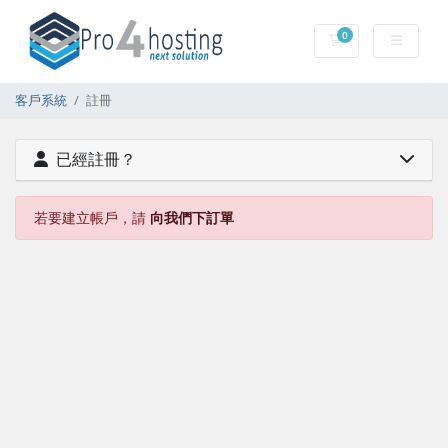
0
購物車
客戶系統
註冊
已經註冊？
若要建立帳戶，請
向我們下訂單